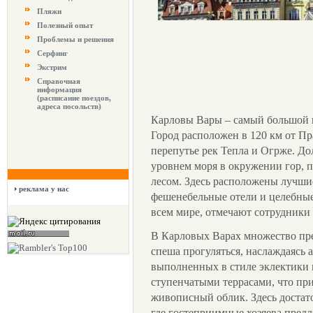
Пляжи
Полезный опыт
Проблемы и решения
Серфинг
Экстрим
Справочная
информация
(расписание поездов,
адреса посольств)
Карловы Вары – самый большой 
Город расположен в 120 км от Пр
перепутье рек Тепла и Огрже. До
уровнем моря в окружении гор,
лесом. Здесь расположены лучши
реклама у нас
фешенебельные отели и целебные
всем мире, отмечают сотрудники
В Карловых Варах множество пре
спеша прогуляться, наслаждаясь 
выполненных в стиле эклектики 
ступенчатыми террасами, что пр
живописный облик. Здесь достат
где гостеприимные хозяева пред