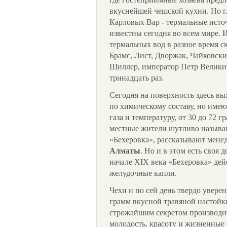
вкуснейшей чешской кухни. Но г
Карловых Вар - термальные исто
известны сегодня во всем мире. 
термальных вод в разное время 
Брамс, Лист, Дворжак, Чайковски
Шиллер, император Петр Великий
тринадцать раз.
Сегодня на поверхность здесь вы
по химическому составу, но име
газа и температуру, от 30 до 72 
местные жители шутливо называ
«Бехеровка», рассказывают мен
Алматы
. Но и в этом есть своя 
начале ХIХ века «Бехеровка» дей
желудочные капли.
Чехи и по сей день твердо увере
грамм вкусной травяной настойки
строжайшим секретом производит
молодость, красоту и жизненные с