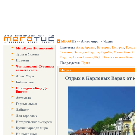
MEGA
TIS
Атлас мира
Чехия
Еще есть:
Азия
,
Аравия
,
Болгария
,
Венгрия
,
Греци
МегаИдеи Путешествий
Эстония
,
Западная Европа
,
Карибы
,
Малая Азия
,
С
Туры и билеты
Европа
,
Тихий Океан (Юг)
,
Юго-Восточная Азия
,
Новости
Подразделы:
Прага
Что привезти? Сувениры
Чехия
со всего света
Атлас Мира
Отдых в Карловых Варах от 
Библиотека
По следам «Кода Да
Винчи»
Автомото
Горные лыжи
Дайвинг
Для взрослых
Исторические экскурсы
Кухня народов мира
На выходные