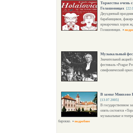
Торжества очень с
Голашовицах
[22.
Двухдневый праздник 
барабанщиков, факиро
ярмарочных хоров жд
Голашовицах.
подр
Музыкальный фес
Значительной акцией
фестиваль «Prague P
симфонический оркест
В замке Мнихово 
[13.07.2005]
В государственном з
опять состоятся «Тор
музыкальные и театра
барокко.
подробнее