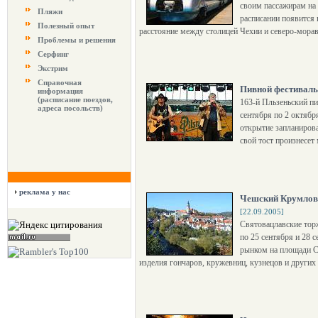
своим пассажирам на 
Пляжи
расписании появится
Полезный опыт
расстояние между столицей Чехии и северо-морав
Проблемы и решения
Серфинг
Экстрим
Справочная
Пивной фестиваль
информация
(расписание поездов,
163-й Пльзеньский пив
адреса посольств)
сентября по 2 октябр
открытие запланирован
свой тост произнесет
реклама у нас
Чешский Крумлов 
[22.09.2005]
Святовацлавские тор
по 25 сентября и 28 
рынком на площади Св
изделия гончаров, кружевниц, кузнецов и других