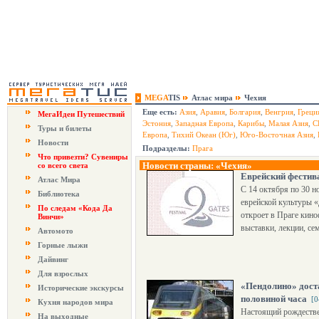
MEGA
TIS
Атлас мира
Чехия
Еще есть:
Азия
,
Аравия
,
Болгария
,
Венгрия
,
Греци
МегаИдеи Путешествий
Эстония
,
Западная Европа
,
Карибы
,
Малая Азия
,
С
Туры и билеты
Европа
,
Тихий Океан (Юг)
,
Юго-Восточная Азия
,
Новости
Подразделы:
Прага
Что привезти? Сувениры
Новости страны: «Чехия»
со всего света
Еврейский фестива
Атлас Мира
С 14 октября по 30 н
Библиотека
еврейской культуры «
По следам «Кода Да
откроет в Праге кин
Винчи»
выставки, лекции, се
Автомото
Горные лыжи
Дайвинг
Для взрослых
«Пендолино» доста
Исторические экскурсы
половиной часа
[0
Кухня народов мира
Настоящий рождестве
На выходные