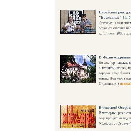
Еврейский рок, дж
"Босковице"
[11.0
Фестиваль с название
обновить старинный е
до 17 июля 2005 года 
В Чехии открывае
До сих пор чешские 
выставками кошек, п
городах. Но с 9 июл
кошек. Под него выде
Страконице.
подроб
В чешской Острав
В четвертый раз в се
года пройдет междун
(«Сolours of Ostrava»)