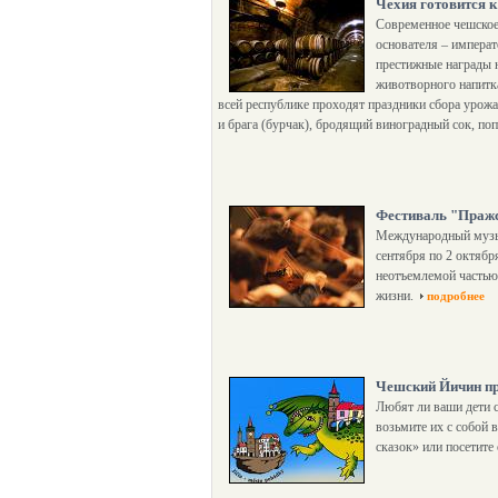
Чехия готовится к
Современное чешское 
основателя – императ
престижные награды н
животворного напитка
всей республике проходят праздники сбора урожая
и брага (бурчак), бродящий виноградный сок, по
Фестиваль "Пражс
Международный музык
сентября по 2 октября
неотъемлемой частью 
жизни.
подробнее
Чешский Йичин пр
Любят ли ваши дети с
возьмите их с собой 
сказок» или посетите