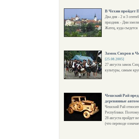
В Чехии пройдет 
Два дня - 2 и 3 сентя
праздник - Дни хмеля
Жатец, куда съедется
Замок Сихров в Ч
[25.08.2005]
27 августа замок Си
культуры, cамым кру
Чешский Рай пред
деревянные автом
Чешский Рай относит
Республики. Поэтому 
28 августа пройдет 
(что переводе означа