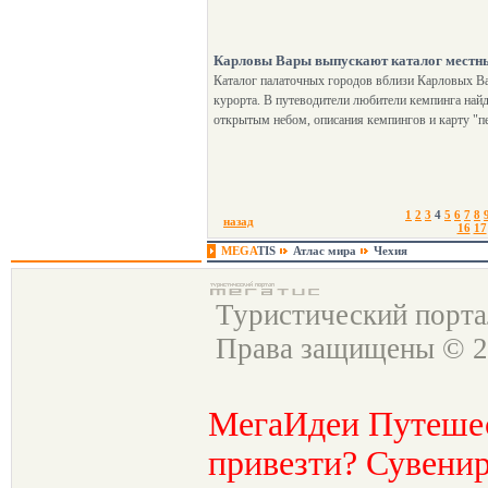
Карловы Вары выпускают каталог местн
Каталог палаточных городов вблизи Карловых В
курорта. В путеводители любители кемпинга найд
открытым небом, описания кемпингов и карту "п
1
2
3
4
5
6
7
8
назад
16
17
MEGA
TIS
Атлас мира
Чехия
Туристический порт
Права защищены © 2
МегаИдеи Путеше
привезти? Сувенир