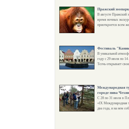
Пражский зоопарк
В августе Пражский з
время ночных экскурс
приоткроется всем 
Фестиваль "Каник
В уникальной атмосф
году с 29 июля по 14
Телчь открывает свои
Международная ту
городе пива Чехи
С 28 по 31 июля в Пл
«IX Международная т
два года, и на нем со